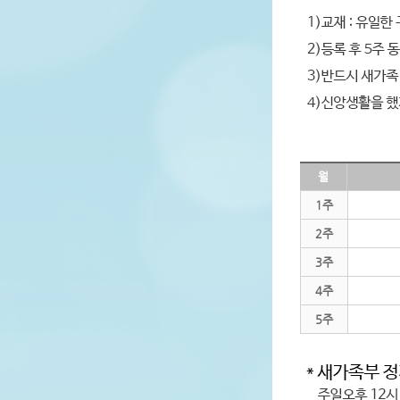
월
1주
2주
3주
4주
5주